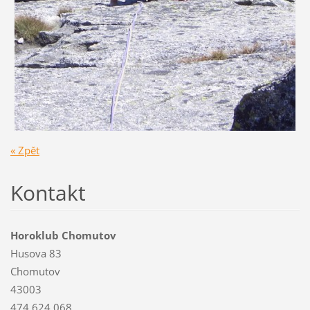
« Zpět
Kontakt
Horoklub Chomutov
Husova 83
Chomutov
43003
474 624 068