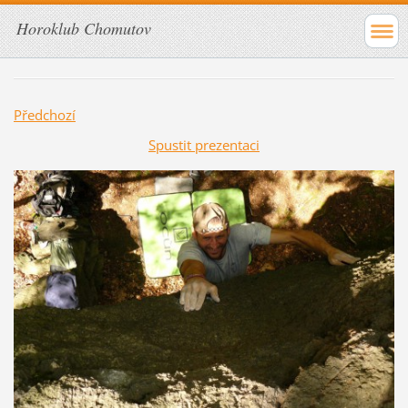
Horoklub Chomutov
Předchozí
Spustit prezentaci