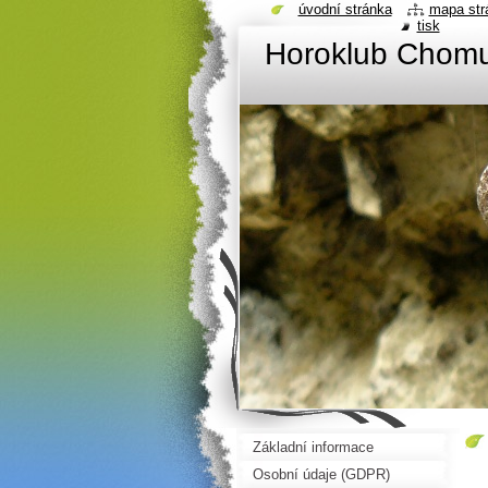
úvodní stránka
mapa str
tisk
Horoklub Chom
Základní informace
Osobní údaje (GDPR)