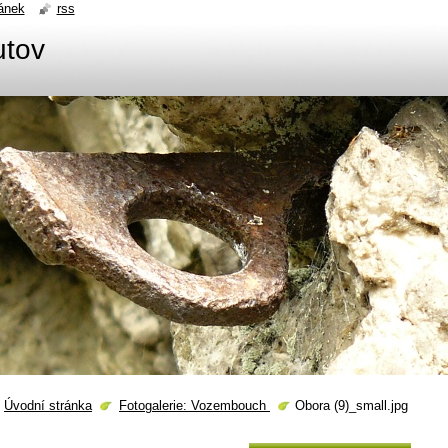
ánek
rss
utov
Úvodní stránka
Fotogalerie: Vozembouch
Obora (9)_small.jpg