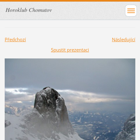
Horoklub Chomutov
Předchozí
Následující
Spustit prezentaci