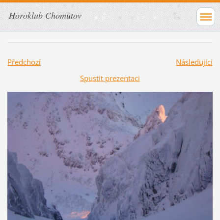
Horoklub Chomutov
Předchozí
Následující
Spustit prezentaci