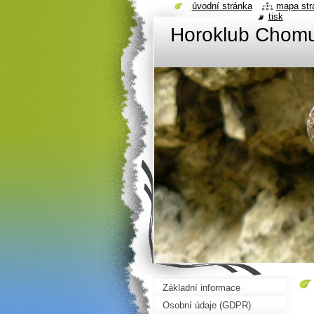
úvodní stránka
mapa str
tisk
Horoklub Chom
Základní informace
Osobní údaje (GDPR)