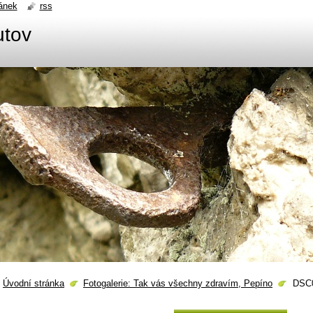
ánek
rss
utov
Úvodní stránka
Fotogalerie: Tak vás všechny zdravím, Pepíno
DSC0