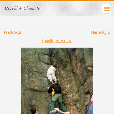
Horoklub Chomutov
Předchozí
Následující
Spustit prezentaci