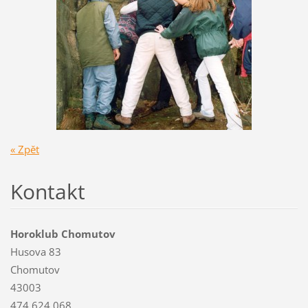
« Zpět
Kontakt
Horoklub Chomutov
Husova 83
Chomutov
43003
474 624 068