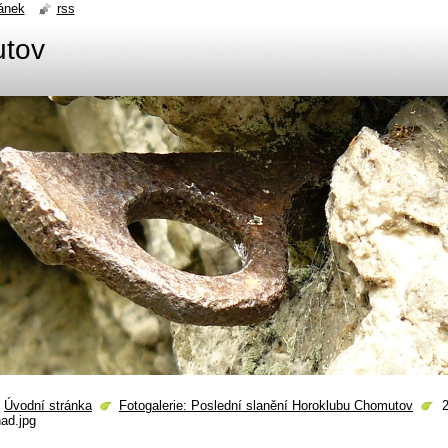
ánek
rss
utov
Úvodní stránka
Fotogalerie: Poslední slanění Horoklubu Chomutov
ad.jpg