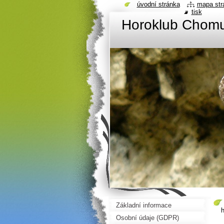
úvodní stránka
mapa str
tisk
Horoklub Chom
Základní informace
h
Osobní údaje (GDPR)