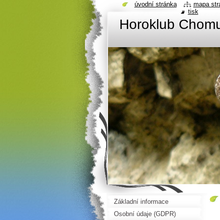
úvodní stránka
mapa str
tisk
Horoklub Chom
Základní informace
Osobní údaje (GDPR)