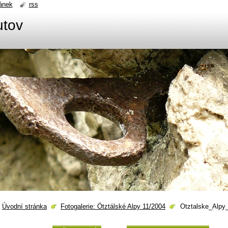
ánek
rss
utov
Úvodní stránka
Fotogalerie: Ötztálské Alpy 11/2004
Otztalske_Alpy_