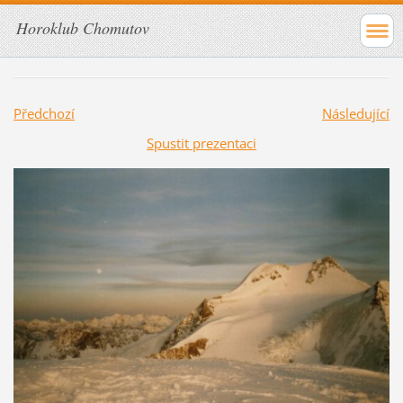
Horoklub Chomutov
Předchozí
Následující
Spustit prezentaci