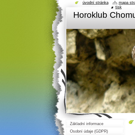
úvodní stránka
mapa str
tisk
Horoklub Chom
Základní informace
Osobní údaje (GDPR)