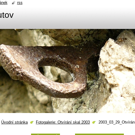
ánek
rss
utov
Úvodní stránka
Fotogalerie: Otvírání skal 2003
2003_03_29_Otvírán