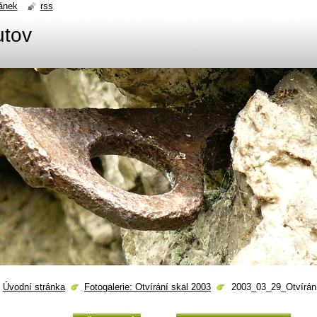
ánek
rss
utov
Úvodní stránka
Fotogalerie: Otvírání skal 2003
2003_03_29_Otvírán