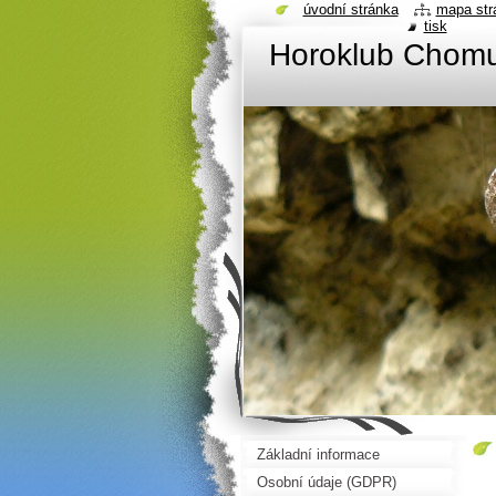
úvodní stránka
mapa str
tisk
Horoklub Chom
Základní informace
Osobní údaje (GDPR)