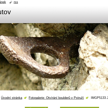
ánek
rss
utov
Úvodní stránka
Fotogalerie: Otvírání boulderů v Pstruží
IMGP5133.