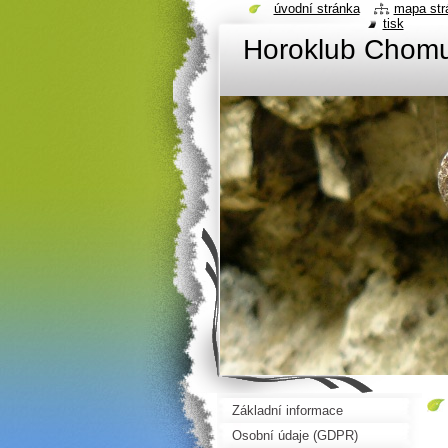
úvodní stránka
mapa str
tisk
Horoklub Chom
Základní informace
Osobní údaje (GDPR)