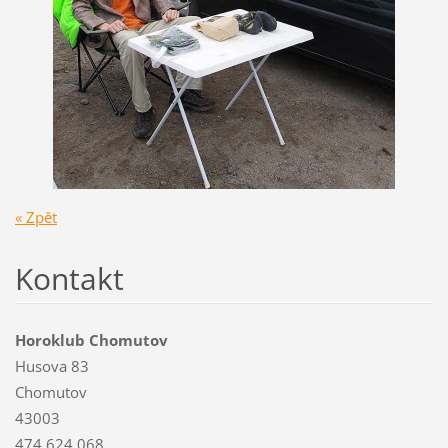
« Zpět
Kontakt
Horoklub Chomutov
Husova 83
Chomutov
43003
474 624 068