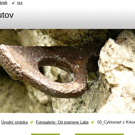
ánek
rss
utov
Úvodní stránka
Fotogalerie: Od pramene Labe
03_Cyklostart z Krk