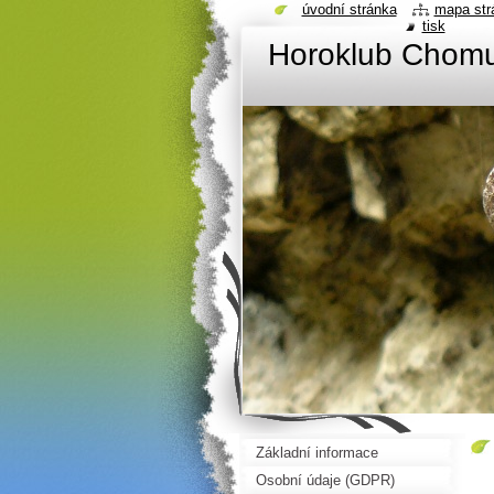
úvodní stránka
mapa str
tisk
Horoklub Chom
Základní informace
Osobní údaje (GDPR)