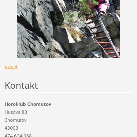
« Zpět
Kontakt
Horoklub Chomutov
Husova 83
Chomutov
43003
474 624 068