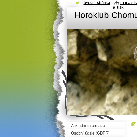
úvodní stránka
mapa str
tisk
Horoklub Chom
Základní informace
Osobní údaje (GDPR)