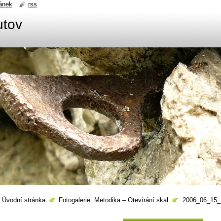
ánek
rss
utov
Úvodní stránka
Fotogalerie: Metodika – Otevírání skal
2006_06_15_M