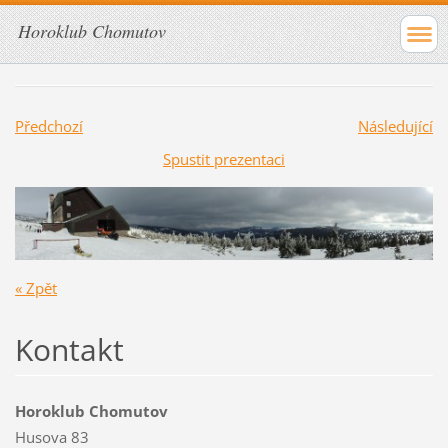
Horoklub Chomutov
Předchozí
Následující
Spustit prezentaci
« Zpět
Kontakt
Horoklub Chomutov
Husova 83