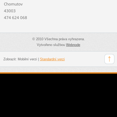
Chomutov
43003
474 624 068
© 2010 Všechna práva vyhrazena.
Vytvořeno službou
Webnode
Zobrazit:
Mobilní verzi
|
Standardní verzi