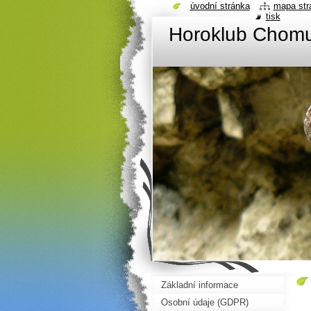
úvodní stránka
mapa str
tisk
Horoklub Chom
Základní informace
Osobní údaje (GDPR)