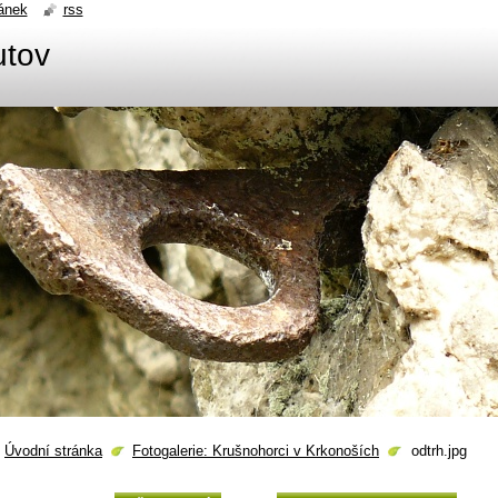
ánek
rss
utov
Úvodní stránka
Fotogalerie: Krušnohorci v Krkonoších
odtrh.jpg