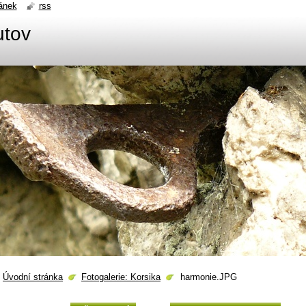
ánek
rss
utov
Úvodní stránka
Fotogalerie: Korsika
harmonie.JPG