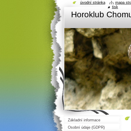
úvodní stránka
mapa str
tisk
Horoklub Chom
Základní informace
Osobní údaje (GDPR)