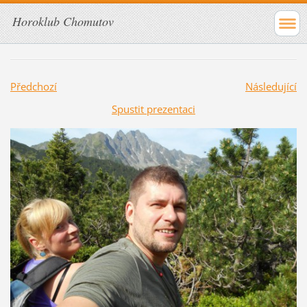
Horoklub Chomutov
Předchozí
Následující
Spustit prezentaci