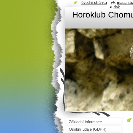
úvodní stránka
mapa str
tisk
Horoklub Chom
Základní informace
Osobní údaje (GDPR)