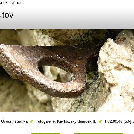
ánek
rss
utov
Úvodní stránka
Fotogalerie: Kavkazský deníček II.
P7280346 [50-]