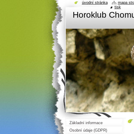
úvodní stránka
mapa str
tisk
Horoklub Chom
Základní informace
Osobní údaje (GDPR)