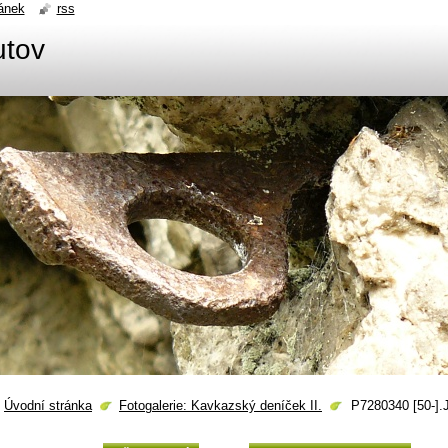
ánek
rss
utov
Úvodní stránka
Fotogalerie: Kavkazský deníček II.
P7280340 [50-]