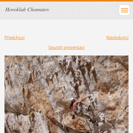
Horoklub Chomutov
Předchozí
Následující
Spustit prezentaci