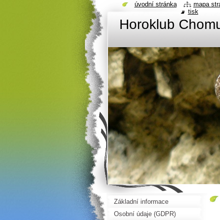
úvodní stránka
mapa str
tisk
Horoklub Chom
Základní informace
Osobní údaje (GDPR)