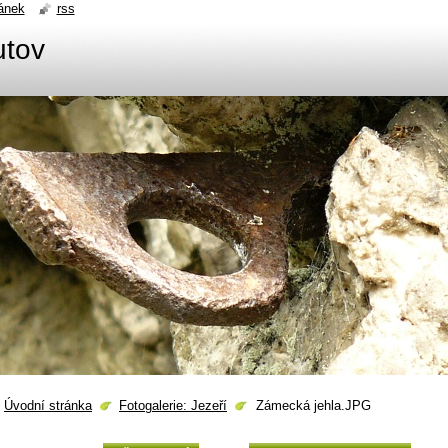
ánek
rss
utov
Úvodní stránka
Fotogalerie: Jezeří
Zámecká jehla.JPG