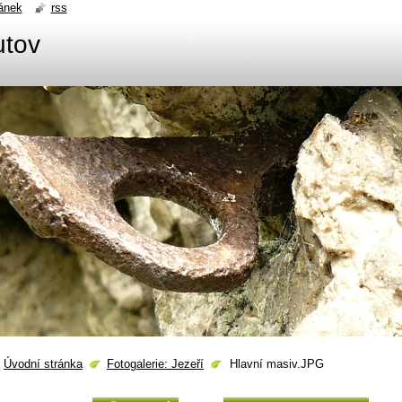
ánek
rss
utov
Úvodní stránka
Fotogalerie: Jezeří
Hlavní masiv.JPG