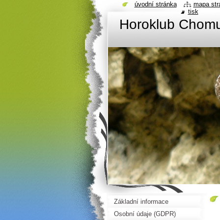
úvodní stránka
mapa str
tisk
Horoklub Chom
Základní informace
Osobní údaje (GDPR)