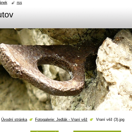
ánek
rss
utov
Úvodní stránka
Fotogalerie: Jedlák - Vraní věž
Vraní věž (3).jpg