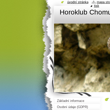
úvodní stránka
mapa str
tisk
Horoklub Chom
Základní informace
Osobní údaje (GDPR)