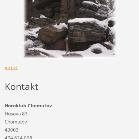
« Zpět
Kontakt
Horoklub Chomutov
Husova 83
Chomutov
43003
474 624 068