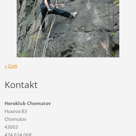
« Zpět
Kontakt
Horoklub Chomutov
Husova 83
Chomutov
43003
474 624 068