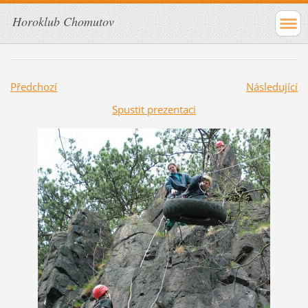
Horoklub Chomutov
Předchozí
Následující
Spustit prezentaci