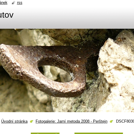
ánek
rss
utov
Úvodní stránka
Fotogalerie: Jarní metoda 2008 - Perštejn
DSCF8030