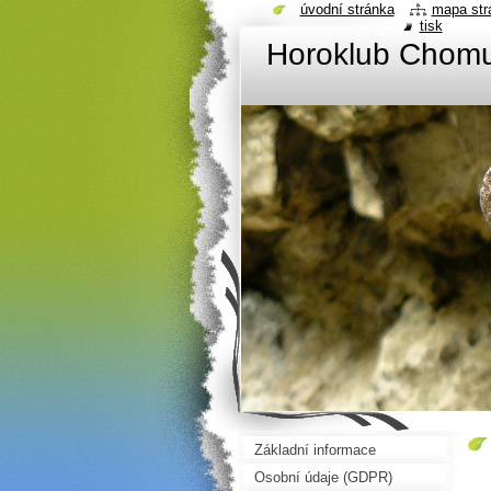
úvodní stránka
mapa str
tisk
Horoklub Chom
Základní informace
Osobní údaje (GDPR)