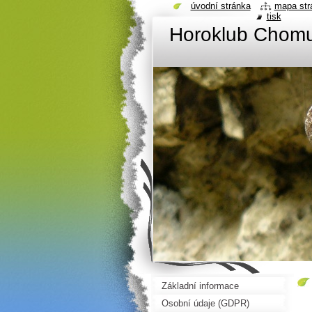
úvodní stránka
mapa str
tisk
Horoklub Chom
Základní informace
Osobní údaje (GDPR)