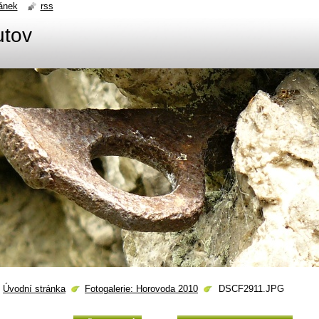
ánek
rss
utov
Úvodní stránka
Fotogalerie: Horovoda 2010
DSCF2911.JPG