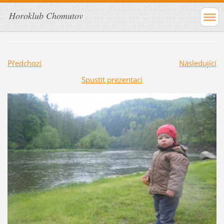
Horoklub Chomutov
Předchozí
Následující
Spustit prezentaci