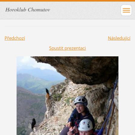
Horoklub Chomutov
Předchozí
Následující
Spustit prezentaci