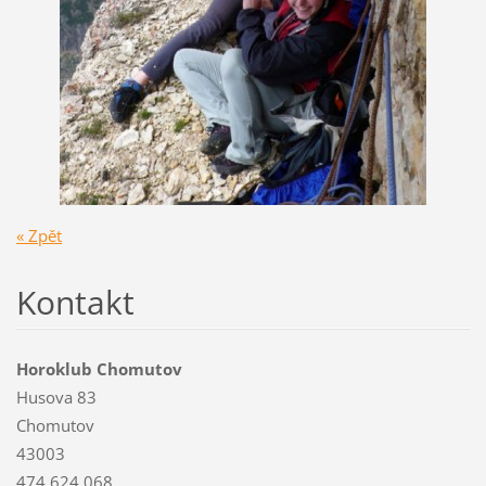
« Zpět
Kontakt
Horoklub Chomutov
Husova 83
Chomutov
43003
474 624 068