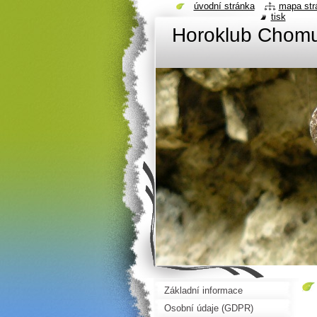
úvodní stránka
mapa str
tisk
Horoklub Chom
Základní informace
Osobní údaje (GDPR)