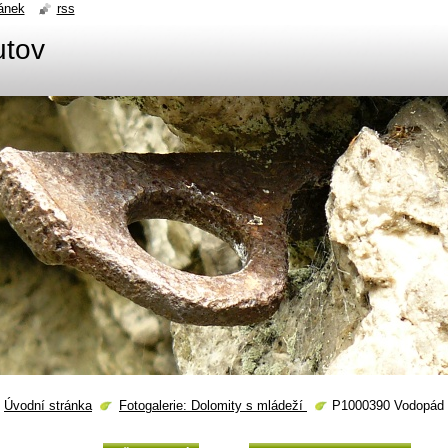
ánek
rss
utov
Úvodní stránka
Fotogalerie: Dolomity s mládeží
P1000390 Vodopád n