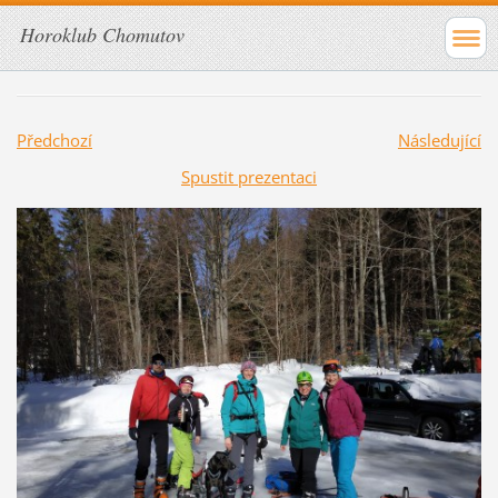
Horoklub Chomutov
Předchozí
Následující
Spustit prezentaci