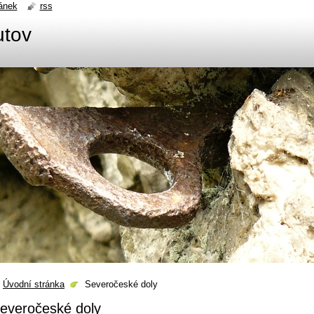
ánek
rss
utov
Úvodní stránka
Severočeské doly
everočeské doly