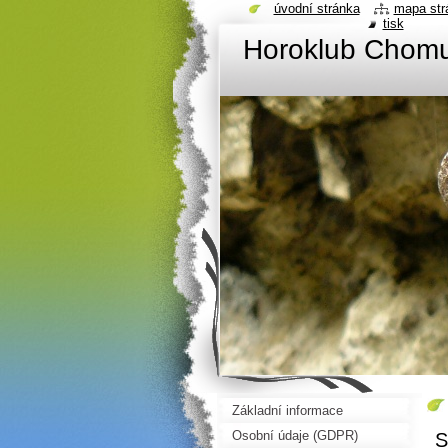
úvodní stránka
mapa str
tisk
Horoklub Chom
Základní informace
Osobní údaje (GDPR)
S