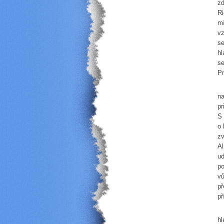
zd
Ri
mí
vz
se
hl
se
Pr
Do
na
pr
S 
o 
zv
Al
ud
po
vů
př
př
Sp
hl