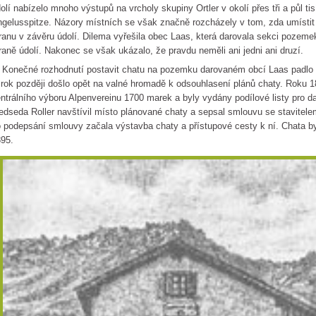
olí nabízelo mnoho výstupů na vrcholy skupiny Ortler v okolí přes tři a půl 
gelusspitze. Názory místních se však značně rozcházely v tom, zda umísti
ranu v závěru údolí. Dilema vyřešila obec Laas, která darovala sekci pozem
raně údolí. Nakonec se však ukázalo, že pravdu neměli ani jedni ani druzí.
nečné rozhodnutí postavit chatu na pozemku darovaném obcí Laas padlo n
rok později došlo opět na valné hromadě k odsouhlasení plánů chaty. Roku 
ntrálního výboru Alpenvereinu 1700 marek a byly vydány podílové listy pro da
edseda Roller navštívil místo plánované chaty a sepsal smlouvu se stavite
 podepsání smlouvy začala výstavba chaty a přístupové cesty k ní. Chata by
895.