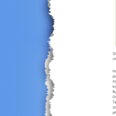
Sl
ch
Ch
ho
po
čt
ko
By
Ov
Ta
zb
př