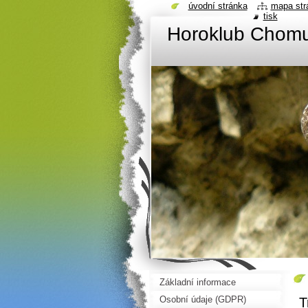
úvodní stránka
mapa str
tisk
Horoklub Chom
Základní informace
Osobní údaje (GDPR)
T