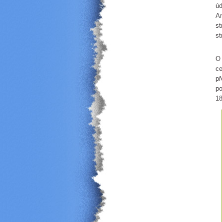
úd
An
st
st
Ko
O 
ce
př
po
1