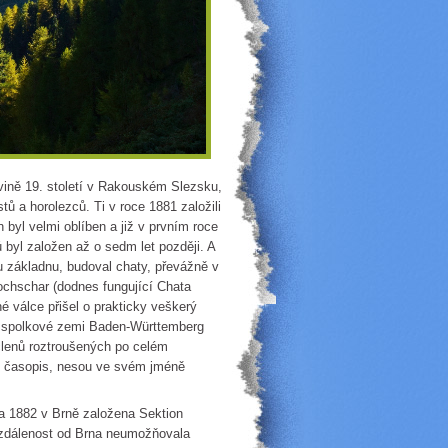
ině 19. století v Rakouském Slezsku,
ů a horolezců. Ti v roce 1881 založili
 byl velmi oblíben a již v prvním roce
 byl založen až o sedm let později. A
ou základnu, budoval chaty, převážně v
chschar (dodnes fungující Chata
é válce přišel o prakticky veškerý
e spolkové zemi Baden-Württemberg
 členů roztroušených po celém
ový časopis, nesou ve svém jméně
a 1882 v Brně založena Sektion
vzdálenost od Brna neumožňovala