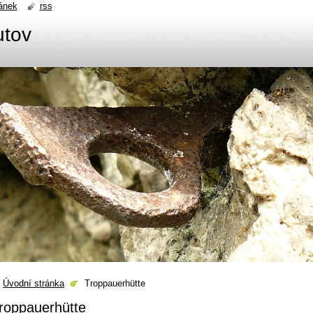
ánek
rss
utov
Úvodní stránka
Troppauerhütte
roppauerhütte