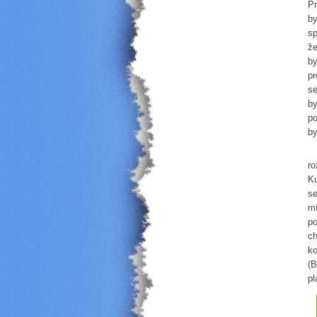
Pr
by
sp
že
by
pr
se
by
po
by
Po
ro
Ku
se
mí
po
ch
ko
(B
pl