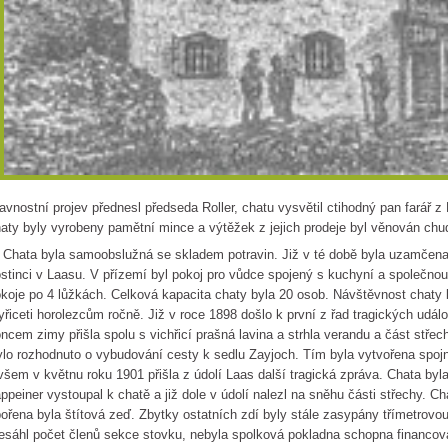
avnostní projev přednesl předseda Roller, chatu vysvětil ctihodný pan farář z 
aty byly vyrobeny pamětní mince a výtěžek z jejich prodeje byl věnován ch
ata byla samoobslužná se skladem potravin. Již v té době byla uzamčena A
stinci v Laasu. V přízemí byl pokoj pro vůdce spojený s kuchyní a společnou
koje po 4 lůžkách. Celková kapacita chaty byla 20 osob. Návštěvnost chaty
yřiceti horolezcům ročně. Již v roce 1898 došlo k první z řad tragických udál
ncem zimy přišla spolu s vichřicí prašná lavina a strhla verandu a část střec
lo rozhodnuto o vybudování cesty k sedlu Zayjoch. Tím byla vytvořena spojn
šem v květnu roku 1901 přišla z údolí Laas další tragická zpráva. Chata byl
ppeiner vystoupal k chatě a již dole v údolí nalezl na sněhu části střechy. Ch
ořena byla štítová zeď. Zbytky ostatních zdí byly stále zasypány třímetrovou
esáhl počet členů sekce stovku, nebyla spolková pokladna schopna financova