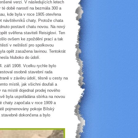
nšené verzi. V následujících letech
v té době narostl na bezmála 300 a
gau, kde byla v roce 1905 otevřena
očet návštěvníků chaty. Protože chata
dnuto postavit chatu novou. Na nový
ět svěřena staviteli Reisiglovi. Ten
ošlo ovšem ke zpoždění prací a tak
ěstí v neštěstí pro spolkovou
byla opět zasažena lavinou. Tentokrát
dnesla hluboko do údolí.
 září 1908. Vcelku rychle bylo
cestoval osobně stavební rada
traně v závěru údolí, těsně u cesty na
mto místě, jak všichni doufali a
y na místě dojednal prodej nového
vě byla uspořádána sbírka na novou
vé chaty započala v roce 1909 a
hatě pojmenovány pokoje Bílský
ta stavebně dokončena a bylo