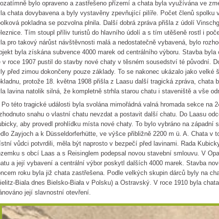
ozatímně bylo opraveno a zastřešeno přízemí a chata byla využívána ve zme
la chata dovybavena a byly vystavěny zpevňující pilíře. Počet členů spolku 
olková pokladna se pozvolna plnila. Další dobrá zpráva přišla z údolí Vinsch
leznice. Tím stoupl příliv turistů do hlavního údolí a s tím utěšeně rostl i p
la pro takový nárůst návštěvnosti malá a nedostatečně vybavená, bylo rozho
ojekt byla získána subvence 4000 marek od centrálního výboru. Stavba byla op
 v roce 1907 pustil do stavby nové chaty v těsném sousedství té původní. D
ly před zimou dokončeny pouze základy. To se nakonec ukázalo jako velké št
kladnu, protože 18. května 1908 přišla z Laasu další tragická zpráva, chata 
la lavina natolik silná, že kompletně strhla starou chatu i staveniště a vše o
 této tragické události byla svolána mimořádná valná hromada sekce na 24.
zhodnuto snahu o vlastní chatu nevzdat a postavit další chatu. Do Laasu od
bicky, aby provedl prohlídku místa nové chaty. To bylo vybráno na západní s
dlo Zayjoch a k Düsseldorferhütte, ve výšce přibližně 2200 m ü. A. Chata v to
stní vůdci potvrdili, měla být naprosto v bezpečí před lavinami. Rada Kubick
zemku s obcí Laas a s Reisinglem podepsal novou stavební smlouvu. V Opa
atu a její vybavení a centrální výbor poskytl dalších 4000 marek. Stavba no
ncem roku byla již chata zastřešena. Podle velkých skupin dárců byly na c
ielitz-Biala dnes Bielsko-Biała v Polsku) a Ostravský. V roce 1910 byla cha
ánováno její slavnostní otevření.