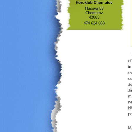
Horoklub Chomutov
Husova 83
Chomutov
43003
474 624 068
I 
of
in
sv
os
Je
Ji
ma
ne
Ně
po
Me
Mo