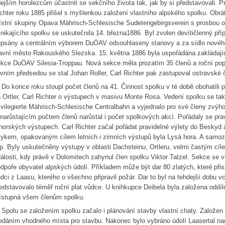
ejším horolezcům účastnit se sekčního života tak, jak by si představovali. P
chter roku 1885 přišel s myšlenkou založení vlastního alpského spolku. Obrát
stní skupiny Opava Mährisch-Schlesische Sudetengebirgsverein s prosbou 
nikajícího spolku se uskutečnila 14. března1886. Byl zvolen devítičlenný pří
psány a centrálním výborem DuÖAV odsouhlaseny stanovy a za sídlo nového
avní město Rakouského Slezska. 15. května 1886 byla uspořádána zakládají
kce DuÖAV Silesia-Troppau. Nová sekce měla prozatím 35 členů a roční popl
vním předsedou se stal Johan Roller, Carl Richter pak zastupoval ostravské 
 konce roku stoupl počet členů na 41. Činnost spolku v té době obohatili 
 Ortler, Carl Richter o výstupech v masivu Monte Rosa. Vedení spolku se také 
ivilegierte Mährisch-Schlesische Centralbahn a vyjednalo pro své členy zvý
narůstajícím počtem členů narůstal i počet spolkových akcí. Pořádaly se pra
horských výstupech. Carl Richter začal pořádat pravidelné výlety do Beskyd a
ykem, opakovaným cílem letních i zimních výstupů byla Lysá hora. A samoz
p. Byly uskutečněny výstupy v oblasti Dachsteinu, Ortleru, velmi častým cíle
álosti, kdy právě v Dolomitech zahynul člen spolku Viktor Tatzel. Sekce se vě
dpoře obyvatel alpských údolí. Příkladem může být dar 80 zlatých, které při
dci z Laasu, kterého o všechno připravil požár. Dar to byl na tehdejší dobu v
edstavovalo téměř roční plat vůdce. U knihkupce Deibela byla založena oddíl
ístupná všem členům spolku.
olu se založením spolku začalo i plánování stavby vlastní chaty. Založen 
edáním vhodného místa pro stavbu. Nakonec bylo vybráno údolí Laasertal nad