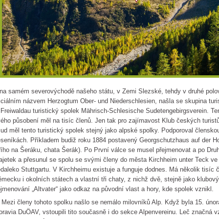
na samém severovýchodě našeho státu, v Zemi Slezské, tehdy v druhé polov
iciálním názvem Herzogtum Ober- und Niederschlesien, našla se skupina turist
 Freiwaldau turistický spolek Mährisch-Schlesische Sudetengebirgsverein. Ten
ého působení měl na tisíc členů. Jen tak pro zajímavost Klub českých turistů
ud měl tento turistický spolek stejný jako alpské spolky. Podporoval člensk
seníkách. Příkladem budiž roku 1884 postavený Georgschutzhaus auf der Ho
řího na Šeráku, chata Šerák). Po První válce se musel přejmenovat a po Druh
jetek a přesunul se spolu se svými členy do města Kirchheim unter Teck v
daleko Stuttgartu. V Kirchheimu existuje a funguje dodnes. Má několik tisíc
mecku i okolních státech a vlastní tři chaty, z nichž dvě, stejně jako klub
jmenování „Altvater“ jako odkaz na původní vlast a hory, kde spolek vznikl.
zi členy tohoto spolku našlo se nemálo milovníků Alp. Když byla 15. únor
ravia DuÖAV, vstoupili tito současně i do sekce Alpenvereinu. Leč značná 