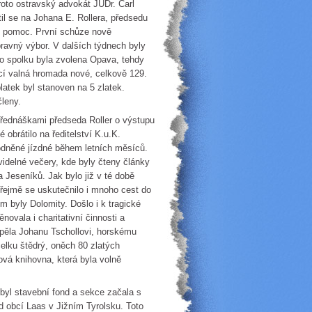
roto ostravský advokát JUDr. Carl
il se na Johana E. Rollera, předsedu
o pomoc. První schůze nově
pravný výbor. V dalších týdnech byly
 spolku byla zvolena Opava, tehdy
cí valná hromada nové, celkově 129.
atek byl stanoven na 5 zlatek.
členy.
přednáškami předseda Roller o výstupu
obrátilo na ředitelství K.u.K.
hodněné jízdné během letních měsíců.
videlné večery, kde byly čteny články
 Jeseníků. Jak bylo již v té době
řejmě se uskutečnilo i mnoho cest do
m byly Dolomity. Došlo i k tragické
novala i charitativní činnosti a
spěla Johanu Tschollovi, horskému
celku štědrý, oněch 80 zlatých
ová knihovna, která byla volně
byl stavební fond a sekce začala s
 obcí Laas v Jižním Tyrolsku. Toto