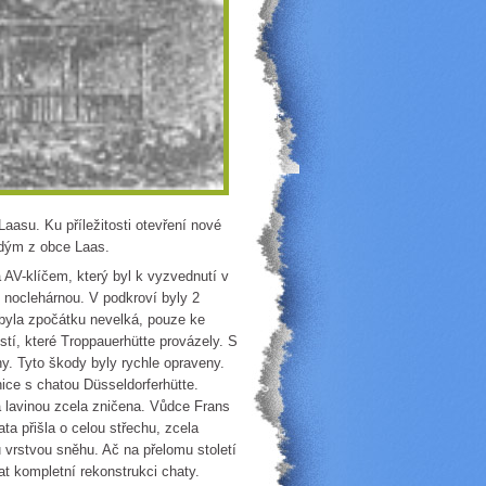
Laasu. Ku příležitosti otevření nové
udým z obce Laas.
V-klíčem, který byl k vyzvednutí v
 noclehárnou. V podkroví byly 2
 byla zpočátku nevelká, pouze ke
ostí, které Troppauerhütte provázely. S
hy. Tyto škody byly rychle opraveny.
ice s chatou Düsseldorferhütte.
a lavinou zcela zničena. Vůdce Frans
ata přišla o celou střechu, zcela
 vrstvou sněhu. Ač na přelomu století
t kompletní rekonstrukci chaty.