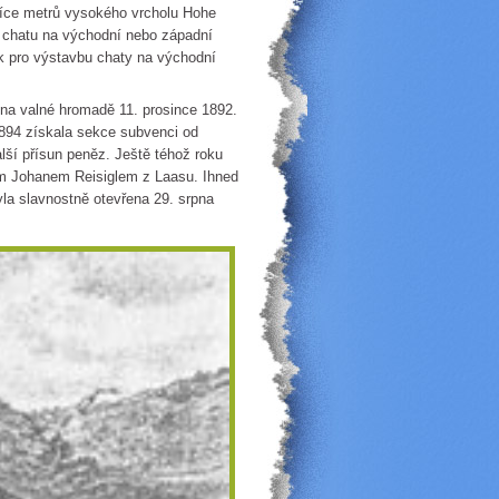
tisíce metrů vysokého vrcholu Hohe
t chatu na východní nebo západní
ek pro výstavbu chaty na východní
a valné hromadě 11. prosince 1892.
1894 získala sekce subvenci od
lší přísun peněz. Ještě téhož roku
lem Johanem Reisiglem z Laasu. Ihned
la slavnostně otevřena 29. srpna