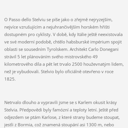
O Passo dello Stelviu se píše jako o zřejmě nejryzejším,
nejvíce vzrušujícím a nejuhrančivějším horském hřišti
dostupném pro cyklisty. V době, kdy Itálie ještě neexistovala
ve své moderní podobě, chtělo habsburské impérium spojit
oblasti se sousedním Tyrolskem. Architekt Carlo Donegani
strávil 5 let plánováním svého mistrovského 49
kilometrového díla a pět let trvalo 2500 houževnatým lidem,
než je vybudovali. Stelvio bylo oficiálně otevřeno v roce
1825.
Netrvalo dlouho a vypravili jsme se s Karlem okusit krásy
Stelvia. Předpovědi byly famózní a teploty letní. Ještě před
odjezdem se ptám Karlose, z které strany budeme stoupat,
jestli z Bormia, což znamená stoupání asi 1300 m, nebo