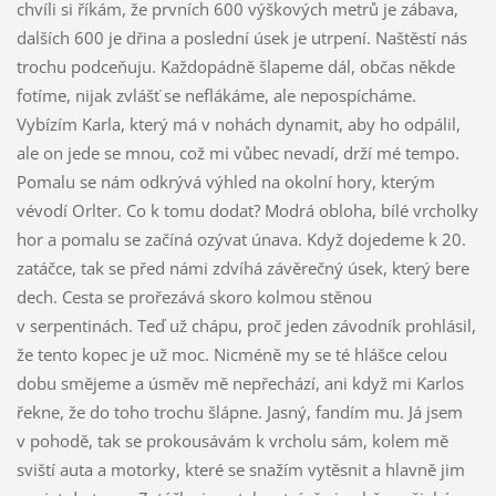
chvíli si říkám, že prvních 600 výškových metrů je zábava,
dalších 600 je dřina a poslední úsek je utrpení. Naštěstí nás
trochu podceňuju. Každopádně šlapeme dál, občas někde
fotíme, nijak zvlášť se neflákáme, ale nepospícháme.
Vybízím Karla, který má v nohách dynamit, aby ho odpálil,
ale on jede se mnou, což mi vůbec nevadí, drží mé tempo.
Pomalu se nám odkrývá výhled na okolní hory, kterým
vévodí Orlter. Co k tomu dodat? Modrá obloha, bílé vrcholky
hor a pomalu se začíná ozývat únava. Když dojedeme k 20.
zatáčce, tak se před námi zdvíhá závěrečný úsek, který bere
dech. Cesta se prořezává skoro kolmou stěnou
v serpentinách. Teď už chápu, proč jeden závodník prohlásil,
že tento kopec je už moc. Nicméně my se té hlášce celou
dobu smějeme a úsměv mě nepřechází, ani když mi Karlos
řekne, že do toho trochu šlápne. Jasný, fandím mu. Já jsem
v pohodě, tak se prokousávám k vrcholu sám, kolem mě
sviští auta a motorky, které se snažím vytěsnit a hlavně jim