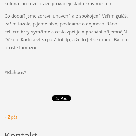
kolona, protože právě provádějí stádo krav městem.
Co dodat? Jsme zdraví, unavení, ale spokojení. Vařím guláš,
vařím fazole, pijeme pivo, povídáme o dojmech. Ráno
celkem brzy vyrážíme a cesta zpět je o poznání příjemnější.
Děkuju Karlosovi za parádní tip, a že to jel se mnou. Bylo to
prostě famózní.
*Blahouš*
« Zpět
Kontakt