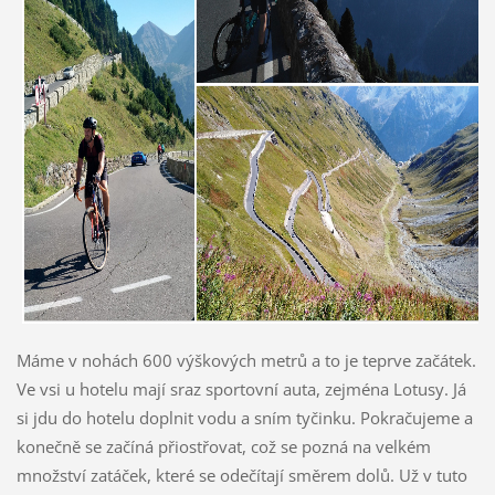
Máme v nohách 600 výškových metrů a to je teprve začátek.
Ve vsi u hotelu mají sraz sportovní auta, zejména Lotusy. Já
si jdu do hotelu doplnit vodu a sním tyčinku. Pokračujeme a
konečně se začíná přiostřovat, což se pozná na velkém
množství zatáček, které se odečítají směrem dolů. Už v tuto