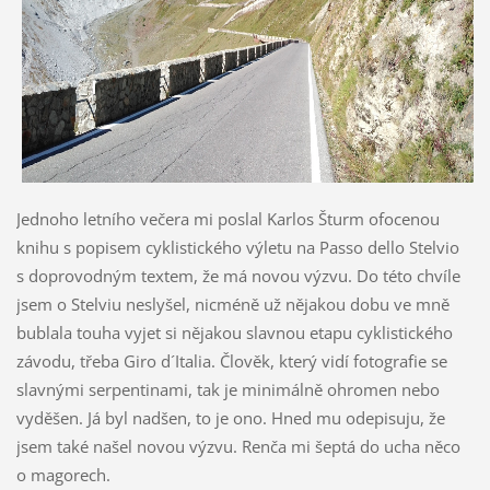
Jednoho letního večera mi poslal Karlos Šturm ofocenou
knihu s popisem cyklistického výletu na Passo dello Stelvio
s doprovodným textem, že má novou výzvu. Do této chvíle
jsem o Stelviu neslyšel, nicméně už nějakou dobu ve mně
bublala touha vyjet si nějakou slavnou etapu cyklistického
závodu, třeba Giro d´Italia. Člověk, který vidí fotografie se
slavnými serpentinami, tak je minimálně ohromen nebo
vyděšen. Já byl nadšen, to je ono. Hned mu odepisuju, že
jsem také našel novou výzvu. Renča mi šeptá do ucha něco
o magorech.