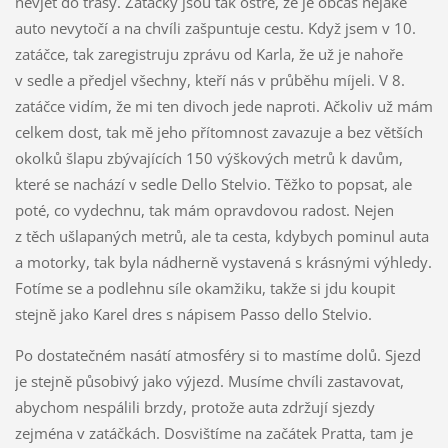
nevjet do trasy. Zatáčky jsou tak ostré, že je občas nějaké
auto nevytočí a na chvíli zašpuntuje cestu. Když jsem v 10.
zatáčce, tak zaregistruju zprávu od Karla, že už je nahoře
v sedle a předjel všechny, kteří nás v průběhu míjeli. V 8.
zatáčce vidím, že mi ten divoch jede naproti. Ačkoliv už mám
celkem dost, tak mě jeho přítomnost zavazuje a bez větších
okolků šlapu zbývajících 150 výškových metrů k davům,
které se nachází v sedle Dello Stelvio. Těžko to popsat, ale
poté, co vydechnu, tak mám opravdovou radost. Nejen
z těch ušlapaných metrů, ale ta cesta, kdybych pominul auta
a motorky, tak byla nádherně vystavená s krásnými výhledy.
Fotíme se a podlehnu síle okamžiku, takže si jdu koupit
stejně jako Karel dres s nápisem Passo dello Stelvio.
Po dostatečném nasátí atmosféry si to mastíme dolů. Sjezd
je stejně působivý jako výjezd. Musíme chvíli zastavovat,
abychom nespálili brzdy, protože auta zdržují sjezdy
zejména v zatáčkách. Dosvištíme na začátek Pratta, tam je