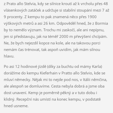
z Prato allo Stelvia, kdy se silnice kroutí až k vrcholu přes 48
vlásenkových zatáček a udržuje si stabilní stoupání mezi 7 až
9 procenty. Z kempu to pak znamená něco přes 1900
výškových metrů a asi 26 km. Odpověděl hned, že z Bormia
by to nemělo význam. Trochu mi zaskočí, ale ani nepípnu,
jen si představuju, jak na téměř 2000 m převýšení chcípám.
Ne, že bych nejezdil kopce na kole, ale na takovou porci
nemám čas trénovat, tak aspoň uvidím, jak mám silnou
hlavu.
Po asi 12 hodinové jízdě (díky za buchtu od mámy Karla)
dorážíme do kempu Kieferhain v Pratto allo Stelvio, kde se
mluví německy. Nějak mi to nejde pod nos, v Itálii němčina,
ale alespoň se domluvíme. Cesta nebyla dobrá a jsme oba
dost unavení. Kemp je poměrně pěkný a v tuto dobu i
klidný. Recepční nás umístí na konec kempu, v podstatě
hned usneme.