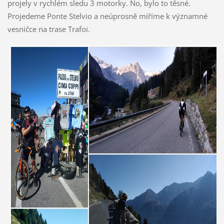
projely v rychlém sledu 3 motorky. No, bylo to těsné.
Projedeme Ponte Stelvio a neúprosně míříme k významné
vesničce na trase Trafoi.