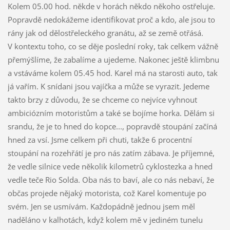
Kolem 05.00 hod. někde v horách někdo někoho ostřeluje.
Popravdě nedokážeme identifikovat proč a kdo, ale jsou to
rány jak od dělostřeleckého granátu, až se země otřásá.
V kontextu toho, co se děje poslední roky, tak celkem vážně
přemýšlíme, že zabalíme a ujedeme. Nakonec ještě klimbnu
a vstáváme kolem 05.45 hod. Karel má na starosti auto, tak
já vařím. K snídani jsou vajíčka a může se vyrazit. Jedeme
takto brzy z důvodu, že se chceme co nejvíce vyhnout
ambiciózním motoristům a také se bojíme horka. Dělám si
srandu, že je to hned do kopce..., popravdě stoupání začíná
hned za vsí. Jsme celkem při chuti, takže 6 procentní
stoupání na rozehřátí je pro nás zatím zábava. Je příjemné,
že vedle silnice vede několik kilometrů cyklostezka a hned
vedle teče Rio Solda. Oba nás to baví, ale co nás nebaví, že
občas projede nějaký motorista, což Karel komentuje po
svém. Jen se usmívám. Každopádně jednou jsem měl
naděláno v kalhotách, když kolem mě v jediném tunelu