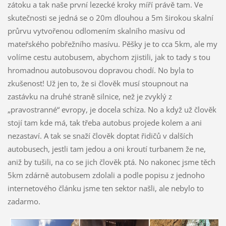
zátoku a tak naše první lezecké kroky míří právě tam. Ve
skutečnosti se jedná se o 20m dlouhou a 5m širokou skalní
průrvu vytvořenou odlomením skalního masívu od
mateřského pobřežního masívu. Pěšky je to cca 5km, ale my
volíme cestu autobusem, abychom zjistili, jak to tady s tou
hromadnou autobusovou dopravou chodí. No byla to
zkušenost! Už jen to, že si člověk musí stoupnout na
zastávku na druhé straně silnice, než je zvyklý z
„pravostranné“ evropy, je docela schíza. No a když už člověk
stojí tam kde má, tak třeba autobus projede kolem a ani
nezastaví. A tak se snaží člověk doptat řidičů v dalších
autobusech, jestli tam jedou a oni kroutí turbanem že ne,
aniž by tušili, na co se jich člověk ptá. No nakonec jsme těch
5km zdárně autobusem zdolali a podle popisu z jednoho
internetového článku jsme ten sektor našli, ale nebylo to
zadarmo.