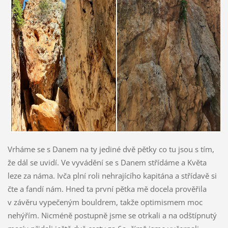
Vrháme se s Danem na ty jediné dvě pětky co tu jsou s tím,
že dál se uvidí. Ve vyvádění se s Danem střídáme a Květa
leze za náma. Ivča plní roli nehrajícího kapitána a střídavě si
čte a fandí nám. Hned ta první pětka mě docela prověřila
v závěru vypečeným bouldrem, takže optimismem moc
nehýřím. Nicméně postupně jsme se otrkali a na odštípnutý