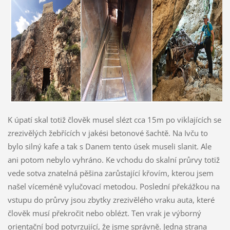
K úpatí skal totiž člověk musel slézt cca 15m po viklajících se
zrezivělých žebřících v jakési betonové šachtě. Na Ivču to
bylo silný kafe a tak s Danem tento úsek museli slanit. Ale
ani potom nebylo vyhráno. Ke vchodu do skalní průrvy totiž
vede sotva znatelná pěšina zarůstající křovím, kterou jsem
našel víceméně vylučovací metodou. Poslední překážkou na
vstupu do průrvy jsou zbytky zrezivělého vraku auta, které
člověk musí překročit nebo oblézt. Ten vrak je výborný
orientační bod potvrzující, že jsme správně. Jedna strana