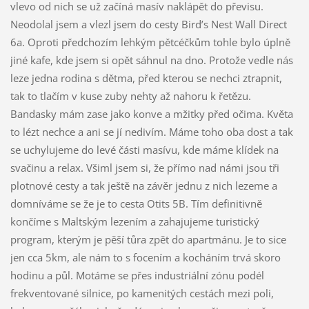
vlevo od nich se už začíná masív naklápět do převisu.
Neodolal jsem a vlezl jsem do cesty Bird’s Nest Wall Direct
6a. Oproti předchozím lehkým pětcéčkům tohle bylo úplně
jiné kafe, kde jsem si opět sáhnul na dno. Protože vedle nás
leze jedna rodina s dětma, před kterou se nechci ztrapnit,
tak to tlačím v kuse zuby nehty až nahoru k řetězu.
Bandasky mám zase jako konve a mžitky před očima. Květa
to lézt nechce a ani se jí nedivím. Máme toho oba dost a tak
se uchylujeme do levé části masívu, kde máme klídek na
svačinu a relax. Všiml jsem si, že přímo nad námi jsou tři
plotnové cesty a tak ještě na závěr jednu z nich lezeme a
domníváme se že je to cesta Otits 5B. Tím definitivně
končíme s Maltským lezením a zahajujeme turistický
program, kterým je pěší tůra zpět do apartmánu. Je to sice
jen cca 5km, ale nám to s focením a kocháním trvá skoro
hodinu a půl. Motáme se přes industriální zónu podél
frekventované silnice, po kamenitých cestách mezi poli,