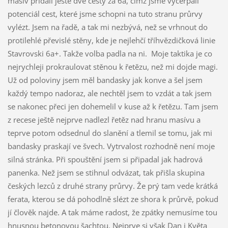
masív přidali ještě dvě cesty za 6a, čímž jsme vyčerpali
potenciál cest, které jsme schopni na tuto stranu průrvy
vylézt. Jsem na řadě, a tak mi nezbývá, než se vrhnout do
protilehlé převislé stěny, kde je nejlehčí tříhvězdičková linie
Stavrovski 6a+. Takže volba padla na ni. Moje taktika je co
nejrychleji prokraulovat stěnou k řetězu, než mi dojde magi.
Už od poloviny jsem měl bandasky jak konve a šel jsem
každý tempo nadoraz, ale nechtěl jsem to vzdát a tak jsem
se nakonec přeci jen dohemelil v kuse až k řetězu. Tam jsem
z recese ještě nejprve nadlezl řetěz nad hranu masívu a
teprve potom odsednul do slanění a tlemil se tomu, jak mi
bandasky praskají ve švech. Vytrvalost rozhodně není moje
silná stránka. Při spouštění jsem si připadal jak hadrová
panenka. Než jsem se stihnul odvázat, tak přišla skupina
českých lezců z druhé strany průrvy. Že prý tam vede krátká
ferata, kterou se dá pohodlně slézt ze shora k průrvě, pokud
jí člověk najde. A tak máme radost, že zpátky nemusíme tou
hnusnou betonovou šachtou. Nejprve si však Dan i Květa