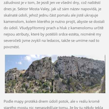
záludnost je v tom, že jezdí jen ve všední dny, což naštěstí
dnes je. Sektor Mosta Valey, jak už sám název napovídá, je
skalnaté údolí, jehož jednu část pomalu ale jistě ukrajuje
kamenolom, kolem kterého je nutno projít, abyste se dostali
do údolí. Všudypřítomný prach a hluk z kamenolomu určitě
nejsou atributy, které by potěšili srdce estéta, nicméně my
severočeši jsme zvyklí na ledacos, takže se umíme nad to
povznést.
Podle mapy protéká dnem údolí potok, ale v reálu kromě
starého mostu nic nenasvědčuje tomu, že by tu někdy tekla