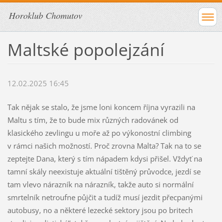
Horoklub Chomutov
Maltské popolejzání
12.02.2025 16:45
Tak nějak se stalo, že jsme loni koncem října vyrazili na
Maltu s tím, že to bude mix různých radovánek od
klasického zevlingu u moře až po výkonostní climbing
v rámci našich možností. Proč zrovna Malta? Tak na to se
zeptejte Dana, který s tím nápadem kdysi přišel. Vždyť na
tamní skály neexistuje aktuální tištěný průvodce, jezdí se
tam vlevo nárazník na nárazník, takže auto si normální
smrtelník netroufne půjčit a tudíž musí jezdit přecpanými
autobusy, no a některé lezecké sektory jsou po britech