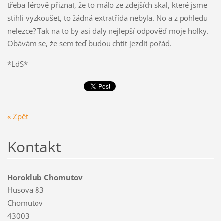
třeba férově přiznat, že to málo ze zdejších skal, které jsme
stihli vyzkoušet, to žádná extratřída nebyla. No a z pohledu
nelezce? Tak na to by asi daly nejlepší odpověď moje holky.
Obávám se, že sem teď budou chtít jezdit pořád.
*LdS*
« Zpět
Kontakt
Horoklub Chomutov
Husova 83
Chomutov
43003