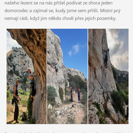
našeho lezení se na nás přišel podívat ze shora jeden
domorodec a zajímal se, kudy jsme sem přišli. Místní prý
nemají rádi, když jim někdo chodí přes jejich pozemky.