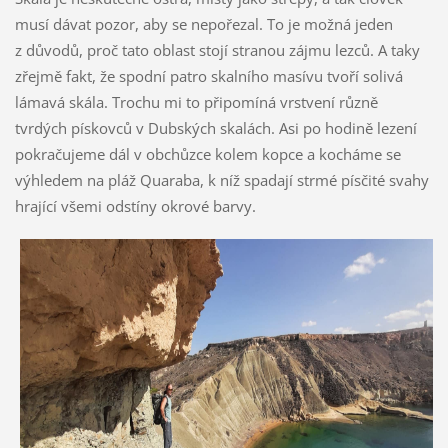
musí dávat pozor, aby se nepořezal. To je možná jeden
z důvodů, proč tato oblast stojí stranou zájmu lezců. A taky
zřejmě fakt, že spodní patro skalního masívu tvoří solivá
lámavá skála. Trochu mi to připomíná vrstvení různě
tvrdých pískovců v Dubských skalách. Asi po hodině lezení
pokračujeme dál v obchůzce kolem kopce a kocháme se
výhledem na pláž Quaraba, k níž spadají strmé písčité svahy
hrající všemi odstíny okrové barvy.