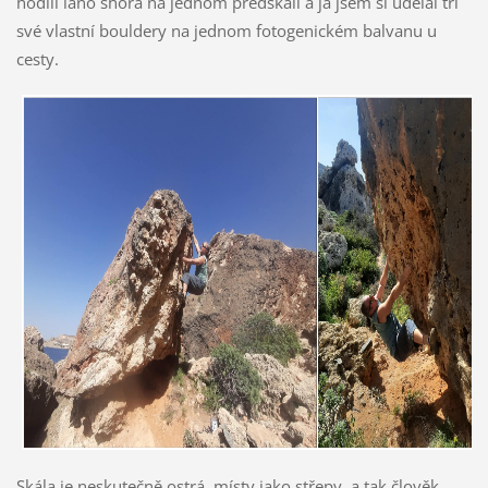
hodili lano shora na jednom předskalí a já jsem si udělal tři
své vlastní bouldery na jednom fotogenickém balvanu u
cesty.
Skála je neskutečně ostrá, místy jako střepy, a tak člověk