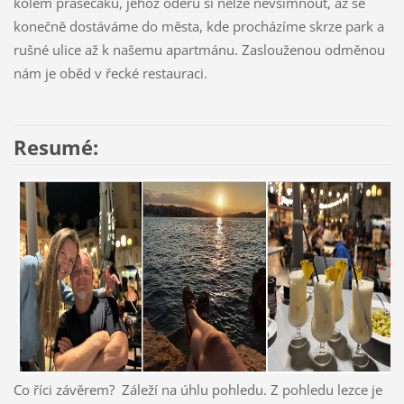
kolem prasečáku, jehož odéru si nelze nevšimnout, až se
konečně dostáváme do města, kde procházíme skrze park a
rušné ulice až k našemu apartmánu. Zaslouženou odměnou
nám je oběd v řecké restauraci.
Resumé:
Co říci závěrem? Záleží na úhlu pohledu. Z pohledu lezce je