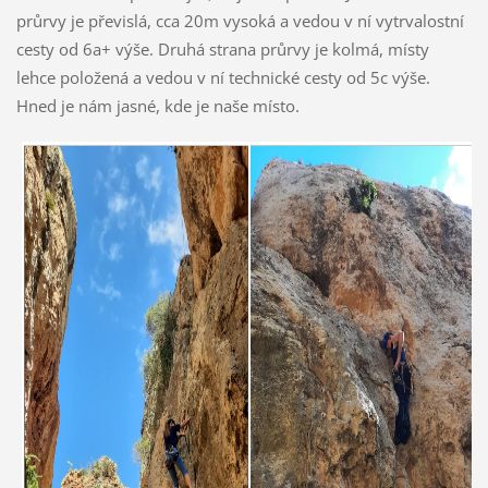
průrvy je převislá, cca 20m vysoká a vedou v ní vytrvalostní
cesty od 6a+ výše. Druhá strana průrvy je kolmá, místy
lehce položená a vedou v ní technické cesty od 5c výše.
Hned je nám jasné, kde je naše místo.