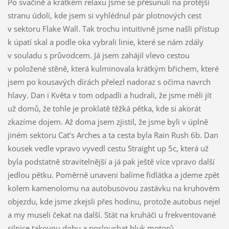
Po svačině a krátkém relaxu jsme se přesunuli na protější
stranu údolí, kde jsem si vyhlédnul pár plotnových cest
v sektoru Flake Wall. Tak trochu intuitivně jsme našli přístup
k úpatí skal a podle oka vybrali linie, které se nám zdály
v souladu s průvodcem. Já jsem zahájil vlevo cestou
v položené stěně, která kulminovala krátkým břichem, které
jsem po kousavých dírách přelezl nadoraz s očima navrch
hlavy. Dan i Květa v tom odpadli a hudrali, že jsme měli jít
už domů, že tohle je proklatě těžká pětka, kde si akorát
zkazíme dojem. Až doma jsem zjistil, že jsme byli v úplně
jiném sektoru Cat’s Arches a ta cesta byla Rain Rush 6b. Dan
kousek vedle vpravo vyvedl cestu Straight up 5c, která už
byla podstatně stravitelnější a já pak ještě více vpravo další
jedlou pětku. Poměrně unaveni balíme fidlátka a jdeme zpět
kolem kamenolomu na autobusovou zastávku na kruhovém
objezdu, kde jsme zkejsli přes hodinu, protože autobus nejel
a my museli čekat na další. Stát na kruháči u frekventované
silnice takovou dobu a poslouchat hluk motorů