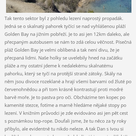
Tak tento sektor byl z pohledu lezení naprostý propadák.
Jedná se o skalnatý pahorek tyčící se nad vyhlášenou pláží
Golden Bay na jižním pobřeží. Je to asi jen 12km daleko, ale
přecpaným autobusem se nám to zdá celou věčnost. Písečná
pláž Golden Bay je velmi oblíbená a tak není divu, že je
přecpaná lidmi. Naše holky se uvelebily hned na začátku
pláže a my ostatní jdeme k nedalekému skalnatému
pahorku, který se tyčí na protější straně zátoky. Skály na
něm jsou divoce rozeklané a hrají všemi barvami od žluté po
červenohnědou a při tom krásně kontrastují proti modré
barvě moře. Je to pastva pro oči. Obcházíme ten kopec po
kamenité stezce, fotíme a marně hledáme nějaké stopy po
lezení. V knižním průvodci je zde evidováno asi jen pět cest
s poznámkou top-rope. Doufali jsme, že tu něco za ty roky
přibylo, ale evidentně tu nikdo neleze. A tak Dan s Ivou si