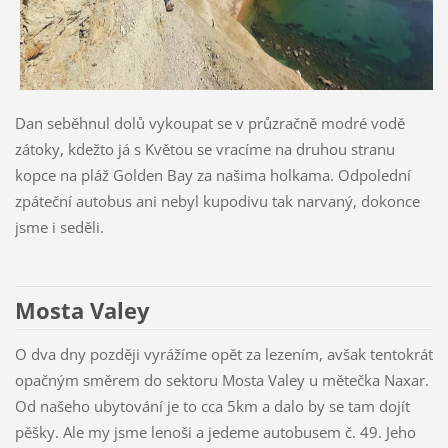
Dan seběhnul dolů vykoupat se v průzračně modré vodě
zátoky, kdežto já s Květou se vracíme na druhou stranu
kopce na pláž Golden Bay za našima holkama. Odpolední
zpáteční autobus ani nebyl kupodivu tak narvaný, dokonce
jsme i seděli.
Mosta Valey
O dva dny později vyrážíme opět za lezením, avšak tentokrát
opačným směrem do sektoru Mosta Valey u mětečka Naxar.
Od našeho ubytování je to cca 5km a dalo by se tam dojít
pěšky. Ale my jsme lenoši a jedeme autobusem č. 49. Jeho