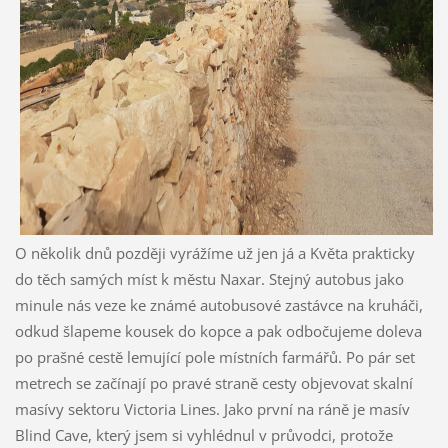
O několik dnů později vyrážíme už jen já a Květa prakticky
do těch samých míst k městu Naxar. Stejný autobus jako
minule nás veze ke známé autobusové zastávce na kruháči,
odkud šlapeme kousek do kopce a pak odbočujeme doleva
po prašné cestě lemující pole místních farmářů. Po pár set
metrech se začínají po pravé straně cesty objevovat skalní
masívy sektoru Victoria Lines. Jako první na ráně je masív
Blind Cave, který jsem si vyhlédnul v průvodci, protože