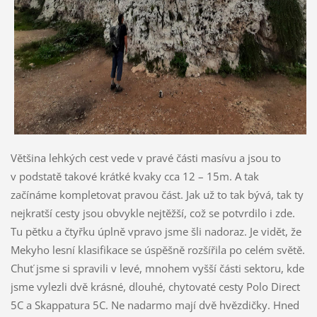
Většina lehkých cest vede v pravé části masívu a jsou to
v podstatě takové krátké kvaky cca 12 – 15m. A tak
začínáme kompletovat pravou část. Jak už to tak bývá, tak ty
nejkratší cesty jsou obvykle nejtěžší, což se potvrdilo i zde.
Tu pětku a čtyřku úplně vpravo jsme šli nadoraz. Je vidět, že
Mekyho lesní klasifikace se úspěšně rozšířila po celém světě.
Chuť jsme si spravili v levé, mnohem vyšší části sektoru, kde
jsme vylezli dvě krásné, dlouhé, chytovaté cesty Polo Direct
5C a Skappatura 5C. Ne nadarmo mají dvě hvězdičky. Hned