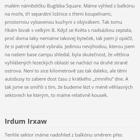
malém náměstíčku Bugibba Square. Máme výhled z balkónu
na moře, tři separátní ložnice s třemi koupelnami,
prostornou vybavenou kuchyni s obývákem. Tak tomu
říkám bivak s velkým B. Když se Květa s nadsázkou zeptala,
proč doma taky nemáme takovej byteček, tak jsem jí opáčil,
že si patrně špatně vybrala. Jedinou nevýhodou, kterou jsem
na našem base campu shledal, byla skutečnost, že většina
vyhlášených lezeckých oblastí se nachází na druhé straně
ostrova. Není to sice kilometrově zas tak daleko, ale těmi
autobusy to zabere dost času z krátkého „zimního“ dne. A
tak jsme se smířili s tím, že budeme lézt v méně věhlasných
sektorech ke kterým, to máme relativně kousek.
Irdum Irxaw
Tenhle sektor máme nadohled z balkónu směrem přes