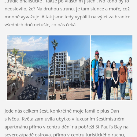
„tradicionalistické“, takže po vlastním jištění. No koho by to
neoslovilo, že? Na druhou stranu, je tam slunce a moře, což
mnohé vyvažuje. A tak jsme tedy vypálili na výlet za hranice
všedních dnů netušíc, co nás čeká.
Jede nás celkem šest, konkrétně moje famílie plus Dan
s Ivčou. Květa zamluvila ubytko v luxusním šestimístném
apartmánu přímo v centru dění na pobřeží St Paul‘s Bay na
severozápadě ostrova, přímo v centru turistického ruchu,