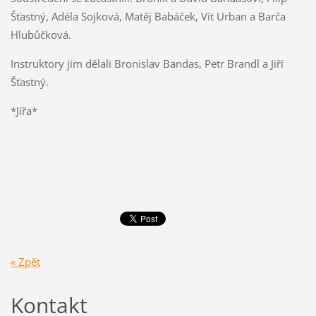
Šťastný, Adéla Sojková, Matěj Babáček, Vít Urban a Barča
Hlubůčková.
Instruktory jim dělali Bronislav Bandas, Petr Brandl a Jiří
Šťastný.
*Jířa*
« Zpět
Kontakt