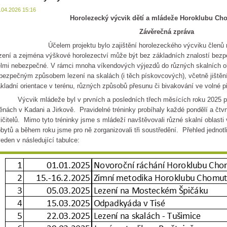
.04.2026 15:16
Horolezecký výcvik dětí a mládeže Horoklubu Ch
Závěrečná zpráva
čelem projektu bylo zajištění horolezeckého výcviku členů našic
zení a zejména výškové horolezectví může být bez základních znalostí bezp
lmi nebezpečné. V rámci mnoha víkendových výjezdů do různých skalních ob
bezpečným způsobem lezení na skalách (i těch pískovcových), včetně jištění
kladní orientace v terénu, různých způsobů přesunu či bivakování ve volné př
ýcvik mládeže byl v prvních a posledních třech měsících roku 2025 pr
ěnách v Kadani a Jirkově. Pravidelné tréninky probíhaly každé pondělí a čtv
ičitelů. Mimo tyto tréninky jsme s mládeží navštěvovali různé skalní oblast
bytů a během roku jsme pro ně zorganizovali tři soustředění. Přehled jednotl
eden v následující tabulce: