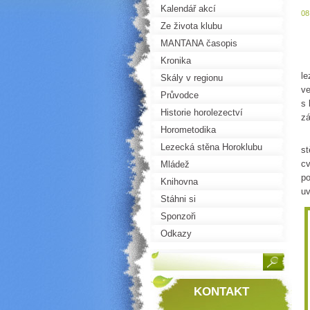
Kalendář akcí
08
Ze života klubu
MANTANA časopis
Kronika
Ú
le
Skály v regionu
ve
Průvodce
s 
Historie horolezectví
zá
Horometodika
V
Lezecká stěna Horoklubu
st
cv
Mládež
po
Knihovna
uv
Stáhni si
Sponzoři
Odkazy
KONTAKT