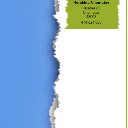
Horoklub Chomutov
Husova 83
Chomutov
43003
474 624 068