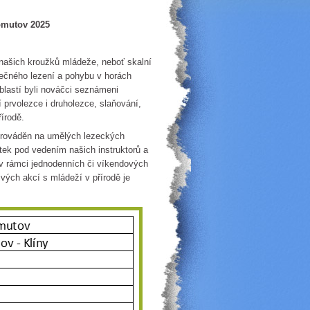
omutov 2025
h kroužků mládeže, neboť skalní
ečného lezení a pohybu v horách
lastí byli nováčci seznámeni
 prvolezce i druholezce, slaňování,
írodě.
ováděn na umělých lezeckých
rtek pod vedením našich instruktorů a
i v rámci jednodenních či víkendových
ivých akcí s mládeží v přírodě je