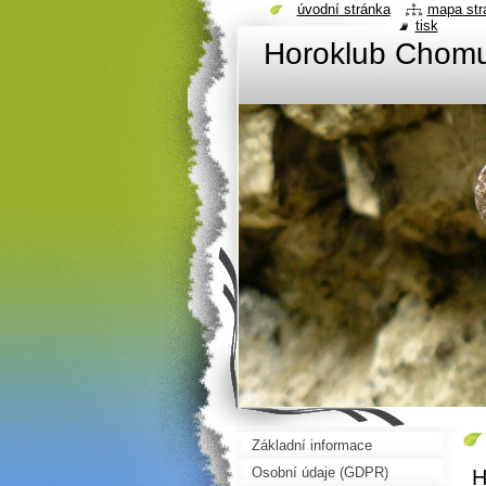
úvodní stránka
mapa str
tisk
Horoklub Chom
Základní informace
Osobní údaje (GDPR)
H