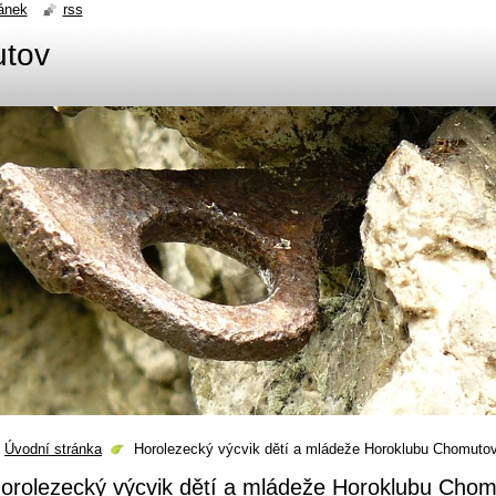
ánek
rss
utov
Úvodní stránka
Horolezecký výcvik dětí a mládeže Horoklubu Chomuto
orolezecký výcvik dětí a mládeže Horoklubu Cho