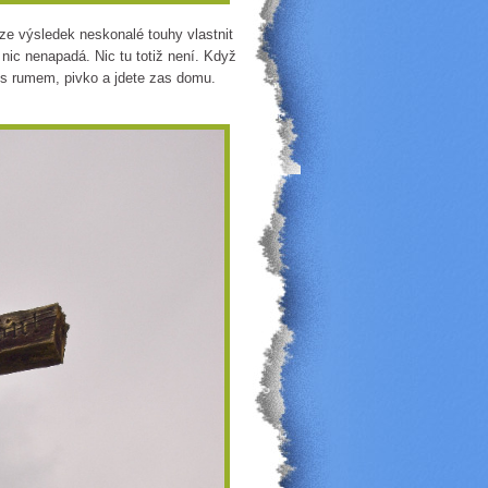
ze výsledek neskonalé touhy vlastnit
 nic nenapadá. Nic tu totiž není. Když
j s rumem, pivko a jdete zas domu.