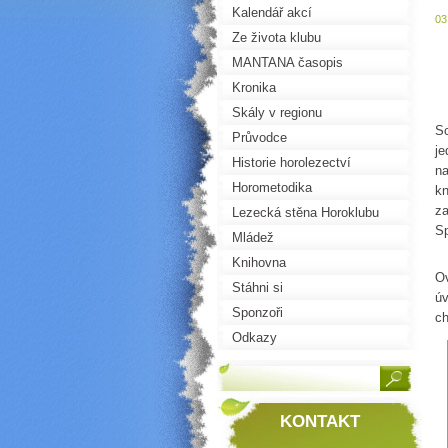
Kalendář akcí
03
Ze života klubu
MANTANA časopis
Kronika
Ve
Skály v regionu
Sc
Průvodce
je
Historie horolezectví
na
Horometodika
kn
za
Lezecká stěna Horoklubu
Sp
Mládež
Av
Knihovna
Ov
Stáhni si
úv
Sponzoři
ch
Odkazy
KONTAKT