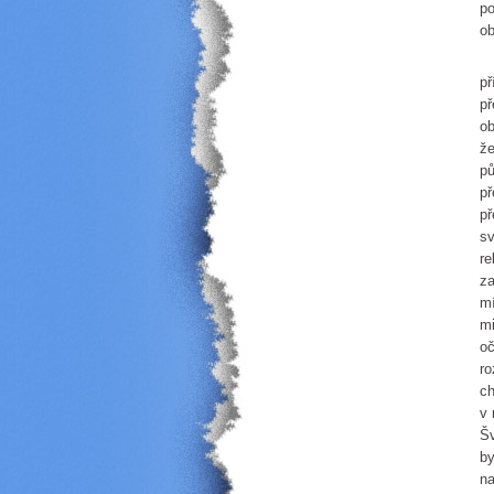
po
ob
Po
př
př
ob
že
pů
př
př
sv
re
za
mí
mi
oč
ro
ch
v 
Šv
by
na