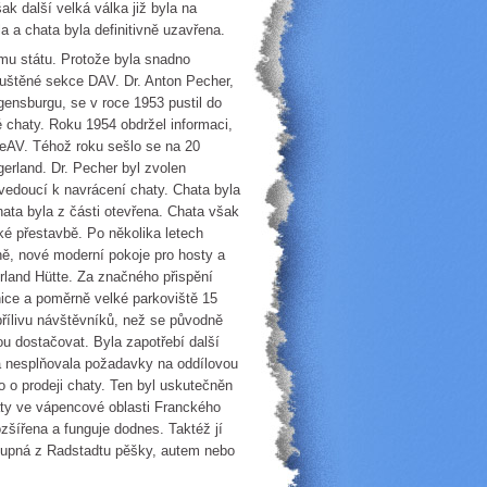
ak další velká válka již byla na
a a chata byla definitivně uzavřena.
mu státu. Protože byla snadno
puštěné sekce DAV. Dr. Anton Pecher,
ensburgu, se v roce 1953 pustil do
 chaty. Roku 1954 obdržel informaci,
ÖeAV. Téhož roku sešlo se na 20
erland. Dr. Pecher byl zvolen
vedoucí k navrácení chaty. Chata byla
ata byla z části otevřena. Chata však
ké přestavbě. Po několika letech
ě, nové moderní pokoje pro hosty a
rland Hütte. Za značného přispění
ice a poměrně velké parkoviště 15
ílivu návštěvníků, než se původně
ou dostačovat. Byla zapotřebí další
ta nesplňovala požadavky na oddílovou
o o prodeji chaty. Ten byl uskutečněn
aty ve vápencové oblasti Franckého
zšířena a funguje dodnes. Taktéž jí
stupná z Radstadtu pěšky, autem nebo