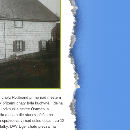
vrcholu Roßbrand přímo nad městem
 přízemí chaty byla kuchyně, jídelna
tu odkoupila sekce Ostmark a
la a chata dle stanov přešla na
m správcovství nad celou oblastí za 12
plátky. DAV Eger chatu převzal na