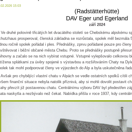
.02.2026 15:03
(Radstätterhütte)
DAV Eger und Egerland
září 2024
 druhé polovině třicátých let dvacátého století se Chebskému alpskému spol
hutzhaus prosperoval, členská základna se rozrůstala, spolek měl bezmála 5
dnou ročně spolek pořádal i ples. Přednášky, zprvu pořádané pouze pro člen
vštěvovat i běžní občané města Chebu. Proto se přednášky postupně přesun
ihovny a začalo se na nich vybírat vstupné. Vstupné vylepšovalo celkovou bi
tížena splátkami za úvěry spojené s výstavbou a rozšiřováním Chaty na Dyl
olek tak mohl podporovat členy ve výjezdech do Alp a byla uskutečněna řad
šak pro chybějící vlastní chatu v Alpách se vedle ostatních spolků cítili 
šem finanční situace nebyla natolik příznivá, aby si mohli dovolit postavit c
ahy převzít již postavenou chatu. Centrálnímu výboru DAV byl předestřen zá
ata naskytla a nezbývalo než čekat. Nabídka přišla v roce 1937, kdy centráln