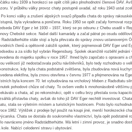
čátku roku 1939 a horolezci se opět cítili jako plnohodnotní členové DAV. Avš
zoru. V průběhu války provoz chaty postupně uvadal, až roku 1943 ustal zcel
 konci války a zrušení alpských svazů připadla chata do správy rakouské
ístupná, byla vykradena a poničena. Roku 1950 se opět začaly formovat roz
edseda DAV Eger z let 1930 – 1937, který se po odsunu z Chebu usadil v Reg
novy Chebské sekce. Našel další kamarády a začal pátrat po osudu oddílové
 Radstädterhütte stále stojí a byla převzata do správy znovu ustanoveným 
vodních členů a opětovně založili spolek, který pojmenovali DAV Eger und Eg
edsedou a za sídlo byl vybrán Regensburg. Spolek okamžitě rozběhl jednání 
evedena do majetku spolku v roce 1957. Ihned bylo započato s opravami a ch
ou velikostí již nedostačovala počtu návštěvníků, bylo tedy rozhodnuto o vel
konstrukce, kdy byla chata podstatně zvětšena, byla zbudována nová kuchyn
vedena elektřina, byla znovu otevřena v červnu 1977 a přejmenována na Ege
stních byla koncem 70. let vybudována na vrcholový hřeben z Radsdtatu siln
nutek pohodové chůze od chaty. To ovšem vedlo k mnohonásobně většímu př
ekávalo a chata, ač po rekonstrukci, opět v celku brzy přestala svou kapacit
zsáhlá přístavba chaty, avšak do toho již DAV Eger nechtěl investovat. Cha
atu, stala se výletním místem a turistickým hostincem. Proto bylo rozhodnut
roce 1982. Výtěžek z prodeje byl použit na koupi jiné, menší horolezecké ch
ýcarska. Chata se dostala do soukromého vlastnictví, byla opět podstatně ro
lo navráceno jméno Radstädtterhütte. Má letní i zimní provoz, je snadno do
 kole. Nabízí celodenní stravu i ubytování.