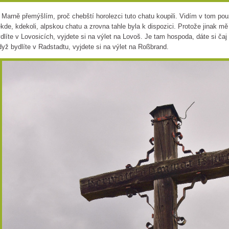
rně přemýšlím, proč chebští horolezci tuto chatu koupili. Vidím v tom pou
kde, kdekoli, alpskou chatu a zrovna tahle byla k dispozici. Protože jinak mě
dlíte v Lovosicích, vyjdete si na výlet na Lovoš. Je tam hospoda, dáte si ča
yž bydlíte v Radstadtu, vyjdete si na výlet na Roßbrand.