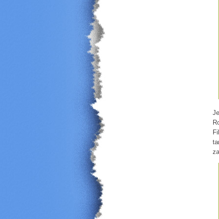
Je
Ro
Fi
ta
za