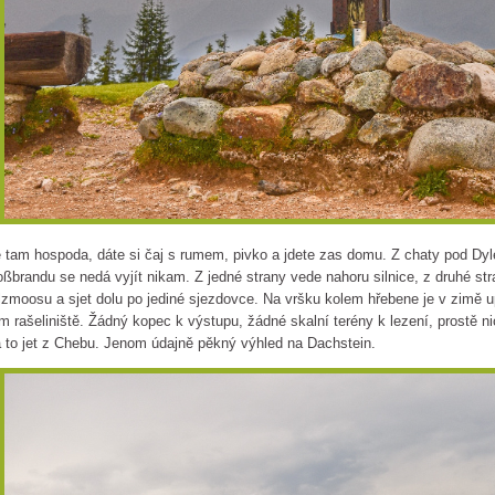
 tam hospoda, dáte si čaj s rumem, pivko a jdete zas domu. Z chaty pod Dyle
ßbrandu se nedá vyjít nikam. Z jedné strany vede nahoru silnice, z druhé st
lzmoosu a sjet dolu po jediné sjezdovce. Na vršku kolem hřebene je v zimě u
m rašeliniště. Žádný kopec k výstupu, žádné skalní terény k lezení, prostě n
 to jet z Chebu. Jenom údajně pěkný výhled na Dachstein.