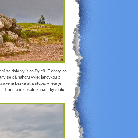
ní se dalo vyjít na Dyleň. Z chaty na
rany se dá nahoru vyjet lanovkou z
pravená běžkařská stopa, v létě je
ic. Tím méně cokoli, za čím by stálo