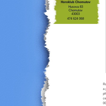
Horoklub Chomutov
Husova 83
Chomutov
43003
474 624 068
C
Ra
a 
př
ce
00