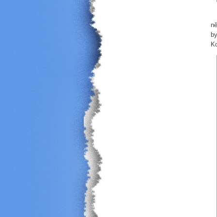
Ma
ně
by
Kd