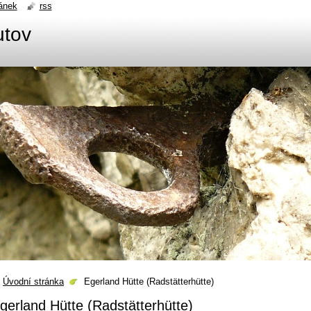
ánek
rss
utov
Úvodní stránka
Egerland Hütte (Radstätterhütte)
gerland Hütte (Radstätterhütte)