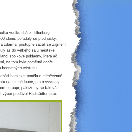
ku vcelku dařilo. Tillenberg
00 členů, pořádaly se přednášky,
y a zdarma, postupně začali se zájmem
uly až do velkého sálu městské
lanci spolkové pokladny, která ač
eni, na tom byla poměrně dobře.
a hodnotných výstupů.
chebští horolezci poněkud méněcenně.
hatu na zelené louce, proto vyvstaly
jem o koupi, pakliže by se taková
í výbor prodával Radstädterhütte.