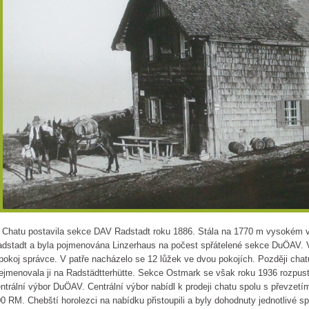
hatu postavila sekce DAV Radstadt roku 1886. Stála na 1770 m vysokém 
dstadt a byla pojmenována Linzerhaus na počest spřátelené sekce DuÖAV. V
pokoj správce. V patře nacházelo se 12 lůžek ve dvou pokojích. Později cha
ejmenovala ji na Radstädtterhütte. Sekce Ostmark se však roku 1936 rozpusti
ntrální výbor DuÖAV. Centrální výbor nabídl k prodeji chatu spolu s převzetí
0 RM. Chebští horolezci na nabídku přistoupili a byly dohodnuty jednotlivé s