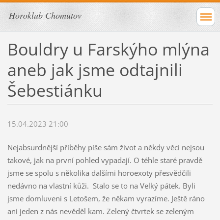
Horoklub Chomutov
Bouldry u Farskýho mlýna
aneb jak jsme odtajnili
Šebestiánku
15.04.2023 21:00
Nejabsurdnější příběhy píše sám život a někdy věci nejsou
takové, jak na první pohled vypadají. O téhle staré pravdě
jsme se spolu s několika dalšími horoexoty přesvědčili
nedávno na vlastní kůži. Stalo se to na Velký pátek. Byli
jsme domluveni s Letošem, že někam vyrazíme. Ještě ráno
ani jeden z nás nevěděl kam. Zelený čtvrtek se zeleným