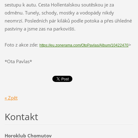
sestupu k autu. Cesta Hollentalskou soutěskou je za
odměnu. Tunely, schody, mostky a vodopády nikdy
neomrzí. Posledních pár kiláků podle potoka a přes úhledné
pastviny a jsme zas na parkovišti.
Foto z akce zde:
>
https://eu.zonerama.com/OtoPavlas/Album/10422470
*Ota Pavlas*
« Zpět
Kontakt
Horoklub Chomutov