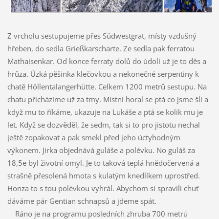
Z vrcholu sestupujeme přes Südwestgrat, místy vzdušný
hřeben, do sedla Grießkarscharte. Ze sedla pak ferratou
Mathaisenkar. Od konce ferraty dolů do údolí už je to děs a
hrůza. Úzká pěšinka klečovkou a nekonečné serpentiny k
chatě Höllentalangerhütte. Celkem 1200 metrů sestupu. Na
chatu přicházíme už za tmy. Místní horal se ptá co jsme šli a
když mu to říkáme, ukazuje na Lukáše a ptá se kolik mu je
let. Když se dozvěděl, že sedm, tak si to pro jistotu nechal
ještě zopakovat a pak smekl před jeho úctyhodným
výkonem. Jirka objednává guláše a polévku. No guláš za
18,5e byl životní omyl. Je to taková teplá hnědočervená a
strašně přesolená hmota s kulatým knedlíkem uprostřed.
Honza to s tou polévkou vyhrál. Abychom si spravili chuť
dáváme pár Gentian schnapsů a jdeme spát.
Ráno je na programu posledních zhruba 700 metrů