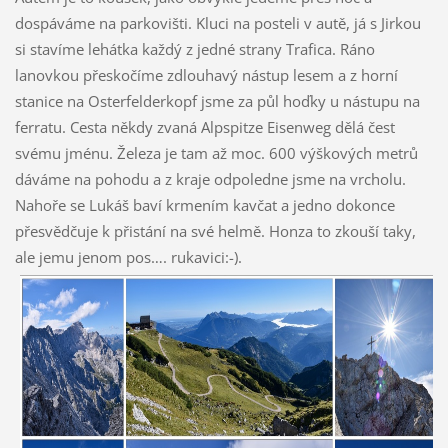
dospáváme na parkovišti. Kluci na posteli v autě, já s Jirkou
si stavíme lehátka každý z jedné strany Trafica. Ráno
lanovkou přeskočíme zdlouhavý nástup lesem a z horní
stanice na Osterfelderkopf jsme za půl hoďky u nástupu na
ferratu. Cesta někdy zvaná Alpspitze Eisenweg dělá čest
svému jménu. Železa je tam až moc. 600 výškových metrů
dáváme na pohodu a z kraje odpoledne jsme na vrcholu.
Nahoře se Lukáš baví krmením kavčat a jedno dokonce
přesvědčuje k přistání na své helmě. Honza to zkouší taky,
ale jemu jenom pos…. rukavici:-).