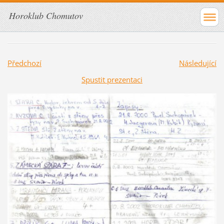
Horoklub Chomutov
Předchozí
Následující
Spustit prezentaci