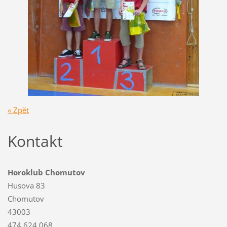
« Zpět
Kontakt
Horoklub Chomutov
Husova 83
Chomutov
43003
474 624 068