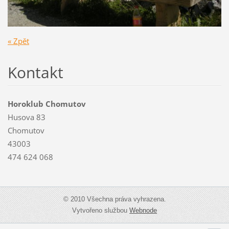
« Zpět
Kontakt
Horoklub Chomutov
Husova 83
Chomutov
43003
474 624 068
© 2010 Všechna práva vyhrazena.
Vytvořeno službou
Webnode