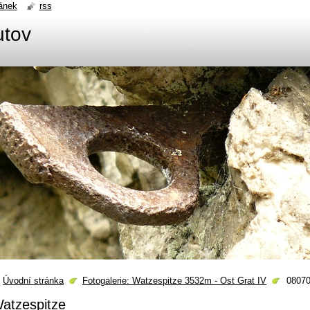
ánek
rss
utov
Úvodní stránka
Fotogalerie: Watzespitze 3532m - Ost Grat IV
0807
atzespitze