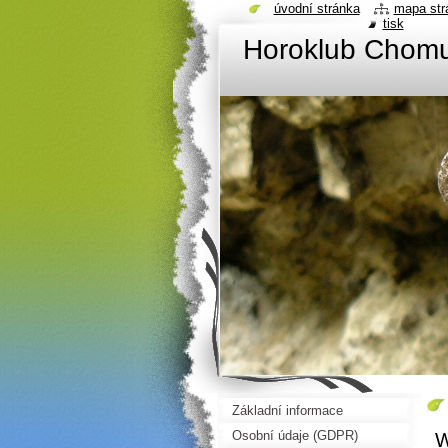
úvodní stránka
mapa str
tisk
Horoklub Chom
Základní informace
Osobní údaje (GDPR)
W