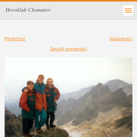
Horoklub Chomutov
Předchozí
Následující
Spustit prezentaci