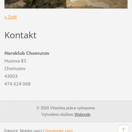
« Zpět
Kontakt
Horoklub Chomutov
Husova 83
Chomutov
43003
474 624 068
© 2010 Všechna práva vyhrazena.
Vytvořeno službou
Webnode
Zobrazit:
Mobilní verzi
|
Standardní verzi