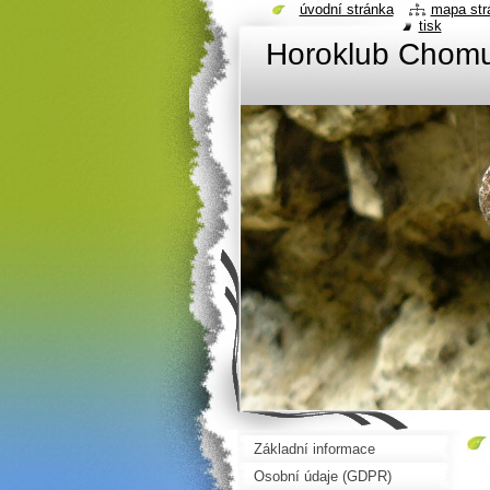
úvodní stránka
mapa str
tisk
Horoklub Chom
Základní informace
Osobní údaje (GDPR)