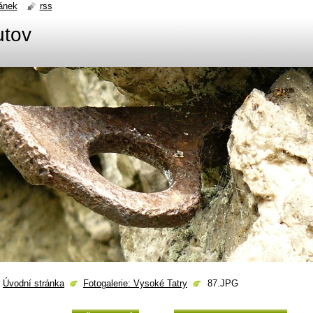
ánek
rss
utov
Úvodní stránka
Fotogalerie: Vysoké Tatry
87.JPG